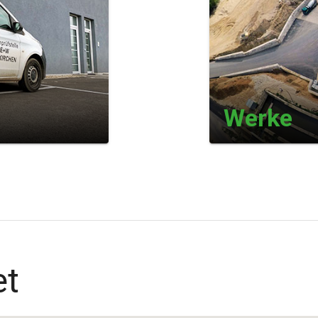
Werke
et